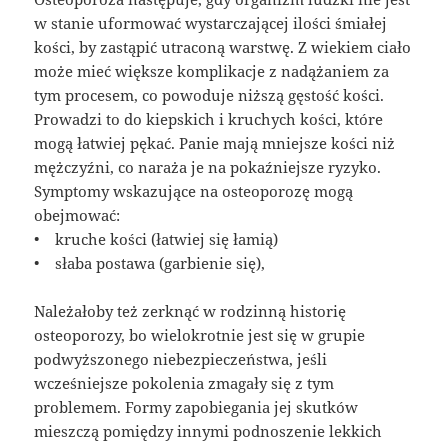
w stanie uformować wystarczającej ilości śmiałej
kości, by zastąpić utraconą warstwę. Z wiekiem ciało
może mieć większe komplikacje z nadążaniem za
tym procesem, co powoduje niższą gęstość kości.
Prowadzi to do kiepskich i kruchych kości, które
mogą łatwiej pękać. Panie mają mniejsze kości niż
mężczyźni, co naraża je na pokaźniejsze ryzyko.
Symptomy wskazujące na osteoporozę mogą
obejmować:
• kruche kości (łatwiej się łamią)
• słaba postawa (garbienie się),
Należałoby też zerknąć w rodzinną historię
osteoporozy, bo wielokrotnie jest się w grupie
podwyższonego niebezpieczeństwa, jeśli
wcześniejsze pokolenia zmagały się z tym
problemem. Formy zapobiegania jej skutków
mieszczą pomiędzy innymi podnoszenie lekkich