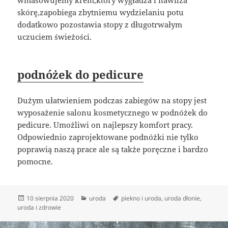
wmasowujemy krem,który wygładza i nawilża
skórę,zapobiega zbytniemu wydzielaniu potu
dodatkowo pozostawia stopy z długotrwałym
uczuciem świeżości.
podnóżek do pedicure
Dużym ułatwieniem podczas zabiegów na stopy jest
wyposażenie salonu kosmetycznego w podnóżek do
pedicure. Umożliwi on najlepszy komfort pracy.
Odpowiednio zaprojektowane podnóżki nie tylko
poprawią naszą prace ale są także poręczne i bardzo
pomocne.
Data
Kategorie
Tagi
10 sierpnia 2020
uroda
piekno i uroda
,
uroda dłonie
,
publikacji
uroda i zdrowie