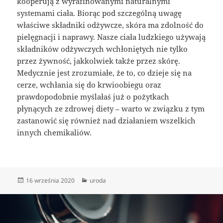
kooperują z wyrafinowanymi naturalnymi
systemami ciała. Biorąc pod szczególną uwagę
właściwe składniki odżywcze, skóra ma zdolność do
pielęgnacji i naprawy. Nasze ciała ludzkiego używają
składników odżywczych wchłoniętych nie tylko
przez żywność, jakkolwiek także przez skórę.
Medycznie jest zrozumiałe, że to, co dzieje się na
cerze, wchłania się do krwioobiegu oraz
prawdopodobnie myślałaś już o pożytkach
płynących ze zdrowej diety – warto w związku z tym
zastanowić się również nad działaniem wszelkich
innych chemikaliów.
Data
Kategorie
16 września 2020
uroda
publikacji