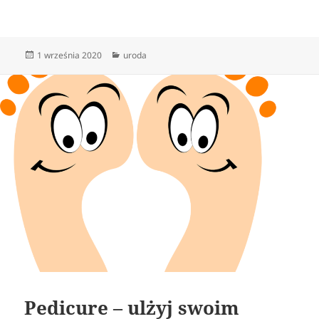
Data
Kategorie
1 września 2020
uroda
publikacji
Pedicure – ulżyj swoim