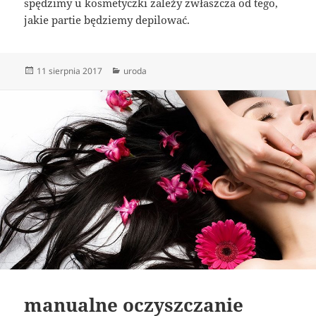
spędzimy u kosmetyczki zależy zwłaszcza od tego,
jakie partie będziemy depilować.
Data
Kategorie
11 sierpnia 2017
uroda
publikacji
manualne oczyszczanie