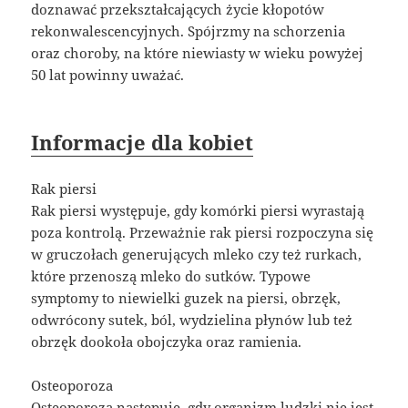
doznawać przekształcających życie kłopotów
rekonwalescencyjnych. Spójrzmy na schorzenia
oraz choroby, na które niewiasty w wieku powyżej
50 lat powinny uważać.
Informacje dla kobiet
Rak piersi
Rak piersi występuje, gdy komórki piersi wyrastają
poza kontrolą. Przeważnie rak piersi rozpoczyna się
w gruczołach generujących mleko czy też rurkach,
które przenoszą mleko do sutków. Typowe
symptomy to niewielki guzek na piersi, obrzęk,
odwrócony sutek, ból, wydzielina płynów lub też
obrzęk dookoła obojczyka oraz ramienia.
Osteoporoza
Osteoporoza następuje, gdy organizm ludzki nie jest