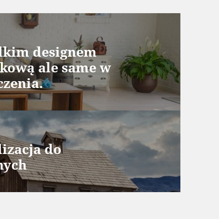
dkim designem
ytkową ale same w
czenia.
lizacja do
nych