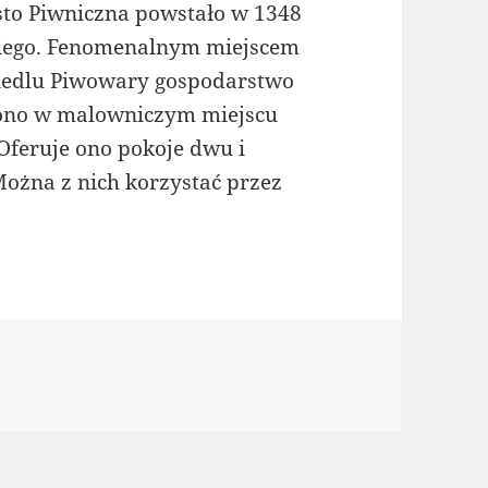
sto Piwniczna powstało w 1348
kiego. Fenomenalnym miejscem
osiedlu Piwowary gospodarstwo
t ono w malowniczym miejscu
 Oferuje ono pokoje dwu i
ożna z nich korzystać przez
rie