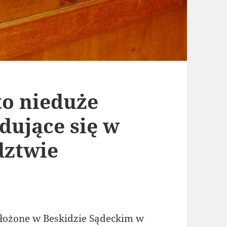
to nieduże
dujące się w
dztwie
ołożone w Beskidzie Sądeckim w