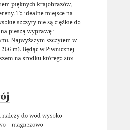
iem pięknych krajobrazów,
ereny. To idealne miejsce na
okie szczyty nie są ciężkie do
 na pieszą wyprawę i
kami. Najwyższym szczytem w
1266 m). Będąc w Piwnicznej
szem na środku którego stoi
ój
ra należy do wód wysoko
wo – magnezowo –