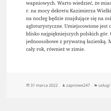
wapniowych. Warto wiedzieć, że mia
r. na mocy dekretu Kazimierza Wiel
na nocleg będzie znajdujące się na 
agloturystyczne. Umiejscowione jes
blisko najpiękniejszych polskich gór.
jednoosobowe z prywatną łazienką. M
cały rok, również w zimie.
Data
Autor
Katego
31 marca 2022
zapnowe247
usługi
publikacji