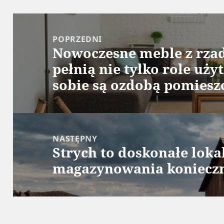
Nawigacja
wpisu
POPRZEDNI
Nowoczesne meble z rza
Poprzedni
pełnią nie tylko role uż
wpis:
sobie są ozdobą pomiesz
NASTĘPNY
Strych to doskonałe loka
Następny
magazynowania koniecz
wpis: