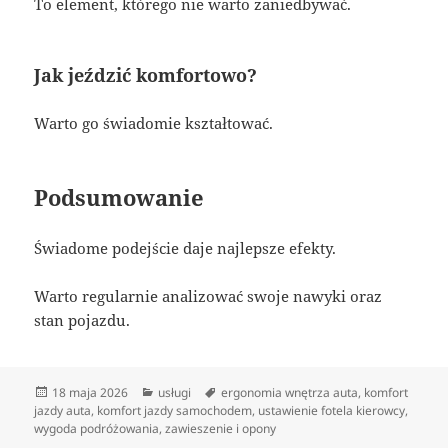
To element, którego nie warto zaniedbywać.
Jak jeździć komfortowo?
Warto go świadomie kształtować.
Podsumowanie
Świadome podejście daje najlepsze efekty.
Warto regularnie analizować swoje nawyki oraz
stan pojazdu.
Data
Kategorie
Tagi
18 maja 2026
usługi
ergonomia wnętrza auta
,
komfort
publikacji
jazdy auta
,
komfort jazdy samochodem
,
ustawienie fotela kierowcy
,
wygoda podróżowania
,
zawieszenie i opony