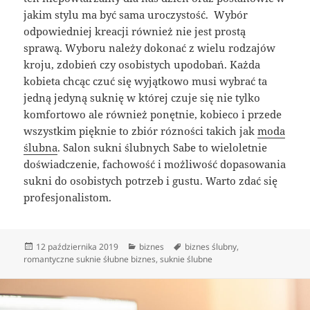
jakim stylu ma być sama uroczystość. Wybór
odpowiedniej kreacji również nie jest prostą
sprawą. Wyboru należy dokonać z wielu rodzajów
kroju, zdobień czy osobistych upodobań. Każda
kobieta chcąc czuć się wyjątkowo musi wybrać ta
jedną jedyną suknię w której czuje się nie tylko
komfortowo ale również ponętnie, kobieco i przede
wszystkim pięknie to zbiór rózności takich jak
moda
ślubna
. Salon sukni ślubnych Sabe to wieloletnie
doświadczenie, fachowość i możliwość dopasowania
sukni do osobistych potrzeb i gustu. Warto zdać się
profesjonalistom.
Data
Kategorie
Tagi
12 października 2019
biznes
biznes ślubny
,
publikacji
romantyczne suknie śłubne biznes
,
suknie ślubne