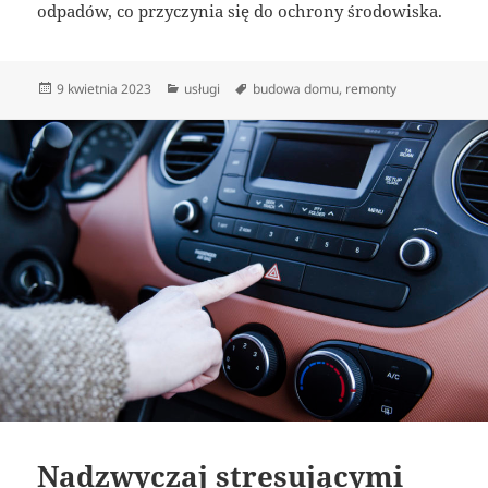
odpadów, co przyczynia się do ochrony środowiska.
Data
Kategorie
Tagi
9 kwietnia 2023
usługi
budowa domu
,
remonty
publikacji
Nadzwyczaj stresującymi