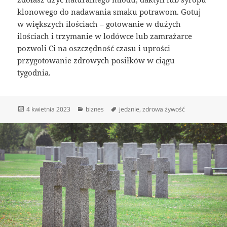
klonowego do nadawania smaku potrawom. Gotuj
w większych ilościach – gotowanie w dużych
ilościach i trzymanie w lodówce lub zamrażarce
pozwoli Ci na oszczędność czasu i uprości
przygotowanie zdrowych posiłków w ciągu
tygodnia.
Data
Kategorie
Tagi
4 kwietnia 2023
biznes
jedznie
,
zdrowa żywość
publikacji