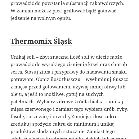
prowadzić do powstania substancji rakotwórczych.
W zamian możesz piec, grillować bądź gotować
jedzenie na wolnym ogniu.
Thermomix Śląsk
Unikaj soli – zbyt znaczna ilość soli w diecie może
prowadzić do wysokiego ciśnienia krwi oraz chorób
serca. Stosuj zioła i przyprawy do nadawania smaku
potrawom. Obniż ilość tłuszczu – wyeliminuj tłuszcz
z mięsa przed gotowaniem, używaj mniej oliwy lub
oleju, a jeśli to możliwe, gotuj na suchych
patelniach. Wybierz zdrowe źródła białka – unikaj
mięsa czerwonego i zamiast tego wybierz drób, ryby,
fasolę, soczewicę i orzechy.Zmniejsz ilość cukru –
zredukuj spożycie cukru do minimum i unikaj
produktów słodzonych sztucznie. Zamiast tego
zdołasz użyć naturalnego miodu, daktyli lub syropu