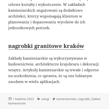
celowe kształty i wykończenie. W zakładach
kamieniarskich angażowani są dodatkowo
architekci, którzy wspomagają klientom w
planowaniu i dopasowaniu wyrobów do ich
jednostkowych potrzeb.
nagrobki granitowe kraków
Zakłady kamieniarskie są wykorzystywane w
budownictwie, architekturze krajobrazu i dekoracji
wnętrz. Artykuły kamieniarskie są trwałe i odporne
na uszkodzenia, co sprawia, że są one lubianym
zasobem w wielu aplikacjach.
Data
Kategorie
Tagi
1 kwietnia 2023
usługi
kamieniarstwo
,
nagrobki
,
Zakład
publikacji
kamieniarski