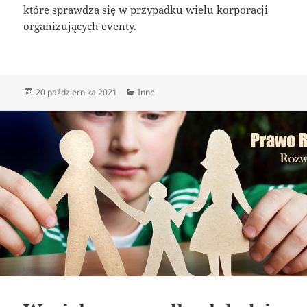
które sprawdza się w przypadku wielu korporacji
organizujących eventy.
Data
Kategorie
20 października 2021
Inne
publikacji