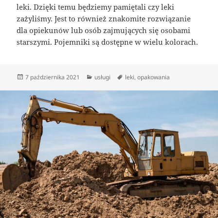
leki. Dzięki temu będziemy pamiętali czy leki
zażyliśmy. Jest to również znakomite rozwiązanie
dla opiekunów lub osób zajmujących się osobami
starszymi. Pojemniki są dostępne w wielu kolorach.
Data
Kategorie
Tagi
7 października 2021
usługi
leki
,
opakowania
publikacji