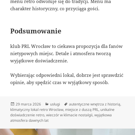
menu retro odwołuje się do tradycji. Menu ma
charakter historyczny, co przyciąga gości.
Podsumowanie
klub PRL Wrocław to ciekawa propozycja dla fanów
nietypowych miejsc. Detale i atmosfera tworzą
wyjątkowe doświadczenie.
Wybierając odpowiedni lokal, dobrze jest sprawdzić
opinie, aby spędzić czas w wyjątkowy sposób.
Data
Kategorie
Tagi
29 marca 2026
usługi
autentyczne wnętrza z historią
,
publikacji
klimatyczny lokal retro Wrocław
,
miejsce z duszą PRL
,
unikalne
doświadczenie retro
,
wieczór w klimacie nostalgii
,
wyjątkowa
atmosfera dawnych lat