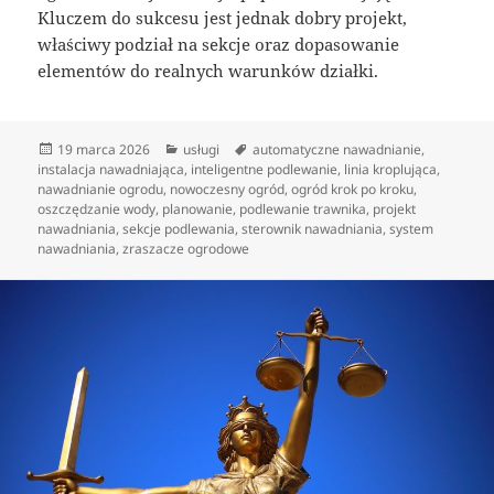
Kluczem do sukcesu jest jednak dobry projekt,
właściwy podział na sekcje oraz dopasowanie
elementów do realnych warunków działki.
Data
Kategorie
Tagi
19 marca 2026
usługi
automatyczne nawadnianie
,
publikacji
instalacja nawadniająca
,
inteligentne podlewanie
,
linia kroplująca
,
nawadnianie ogrodu
,
nowoczesny ogród
,
ogród krok po kroku
,
oszczędzanie wody
,
planowanie
,
podlewanie trawnika
,
projekt
nawadniania
,
sekcje podlewania
,
sterownik nawadniania
,
system
nawadniania
,
zraszacze ogrodowe