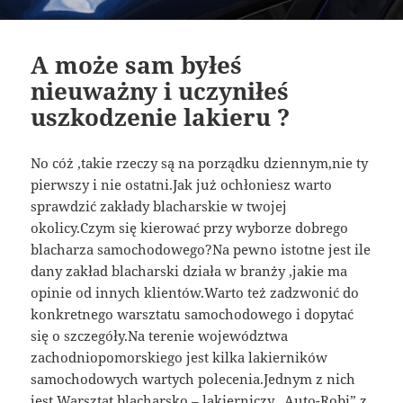
A może sam byłeś
nieuważny i uczyniłeś
uszkodzenie lakieru ?
No cóż ,takie rzeczy są na porządku dziennym,nie ty
pierwszy i nie ostatni.Jak już ochłoniesz warto
sprawdzić zakłady blacharskie w twojej
okolicy.Czym się kierować przy wyborze dobrego
blacharza samochodowego?Na pewno istotne jest ile
dany zakład blacharski działa w branży ,jakie ma
opinie od innych klientów.Warto też zadzwonić do
konkretnego warsztatu samochodowego i dopytać
się o szczegóły.Na terenie województwa
zachodniopomorskiego jest kilka lakierników
samochodowych wartych polecenia.Jednym z nich
jest Warsztat blacharsko – lakierniczy „Auto-Robi” z