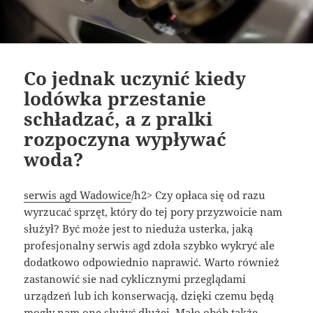
Co jednak uczynić kiedy
lodówka przestanie
schładzać, a z pralki
rozpoczyna wypływać
woda?
serwis agd Wadowice
/h2> Czy opłaca się od razu
wyrzucać sprzęt, który do tej pory przyzwoicie nam
służył? Być może jest to nieduża usterka, jaką
profesjonalny serwis agd zdoła szybko wykryć ale
dodatkowo odpowiednio naprawić. Warto również
zastanowić sie nad cyklicznymi przeglądami
urządzeń lub ich konserwacją, dzięki czemu będą
mogły nam one służyć dłużej. Mało obób także