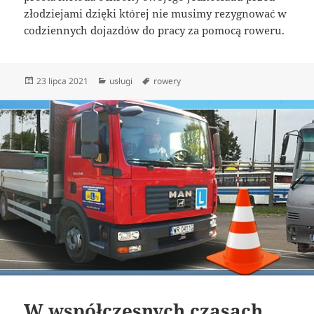
złodziejami dzięki której nie musimy rezygnować w
codziennych dojazdów do pracy za pomocą roweru.
Data
Kategorie
Tagi
23 lipca 2021
usługi
rowery
publikacji
W współczesnych czasach