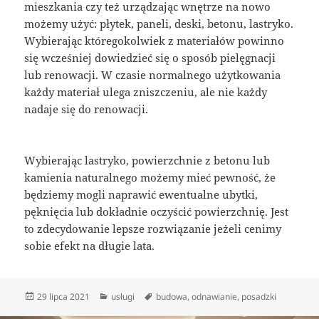
mieszkania czy też urządzając wnętrze na nowo
możemy użyć: płytek, paneli, deski, betonu, lastryko.
Wybierając któregokolwiek z materiałów powinno
się wcześniej dowiedzieć się o sposób pielęgnacji
lub renowacji. W czasie normalnego użytkowania
każdy materiał ulega zniszczeniu, ale nie każdy
nadaje się do renowacji.
Wybierając lastryko, powierzchnie z betonu lub
kamienia naturalnego możemy mieć pewność, że
będziemy mogli naprawić ewentualne ubytki,
pęknięcia lub dokładnie oczyścić powierzchnię. Jest
to zdecydowanie lepsze rozwiązanie jeżeli cenimy
sobie efekt na długie lata.
Data
Kategorie
Tagi
29 lipca 2021
usługi
budowa
,
odnawianie
,
posadzki
publikacji